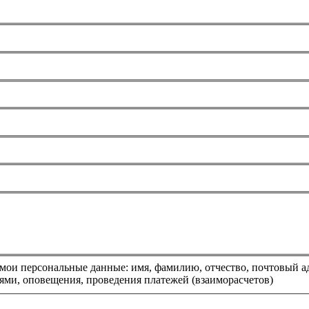
, почтовый адрес, телефоны, адрес электронной почты в целях
низациями, оповещения, проведения платежей (взаиморасчетов)