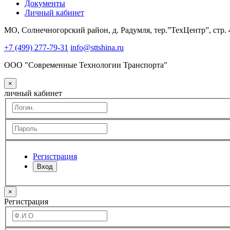
Документы
Личный кабинет
МО, Солнечногорский район, д. Радумля, тер.”ТехЦентр”, стр. 
+7 (499) 277-79-31
info@sttshina.ru
ООО "Современные Технологии Транспорта"
×
личный кабинет
Регистрация
Вход
×
Регистрация